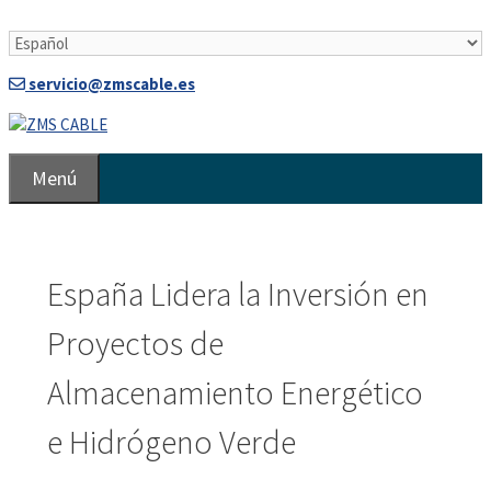
Saltar
al
contenido
servicio@zmscable.es
Menú
España Lidera la Inversión en
Proyectos de
Almacenamiento Energético
e Hidrógeno Verde