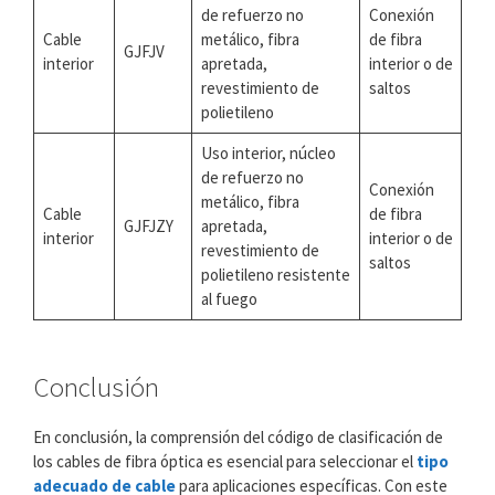
de refuerzo no
Conexión
Cable
metálico, fibra
de fibra
GJFJV
interior
apretada,
interior o de
revestimiento de
saltos
polietileno
Uso interior, núcleo
de refuerzo no
Conexión
metálico, fibra
Cable
de fibra
GJFJZY
apretada,
interior
interior o de
revestimiento de
saltos
polietileno resistente
al fuego
Conclusión
En conclusión, la comprensión del código de clasificación de
los cables de fibra óptica es esencial para seleccionar el
tipo
adecuado de cable
para aplicaciones específicas. Con este