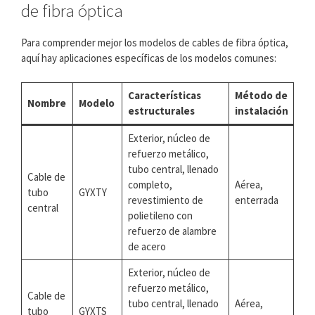
de fibra óptica
Para comprender mejor los modelos de cables de fibra óptica,
aquí hay aplicaciones específicas de los modelos comunes:
Características
Método de
Nombre
Modelo
estructurales
instalación
Exterior, núcleo de
refuerzo metálico,
tubo central, llenado
Cable de
completo,
Aérea,
tubo
GYXTY
revestimiento de
enterrada
central
polietileno con
refuerzo de alambre
de acero
Exterior, núcleo de
refuerzo metálico,
Cable de
tubo central, llenado
Aérea,
tubo
GYXTS