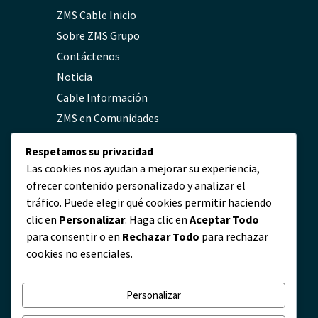
ZMS Cable Inicio
Sobre ZMS Grupo
Contáctenos
Noticia
Cable Información
ZMS en Comunidades
FAQs
Respetamos su privacidad
Política de Privacidad
Las cookies nos ayudan a mejorar su experiencia,
ofrecer contenido personalizado y analizar el
tráfico. Puede elegir qué cookies permitir haciendo
Contacto
clic en
Personalizar
. Haga clic en
Aceptar Todo
para consentir o en
Rechazar Todo
para rechazar
servicio@zmscable.es
cookies no esenciales.
+86-371-67829333
+86 17303836349
Personalizar
Plaza de Kaixuan, Zhengzhou, China