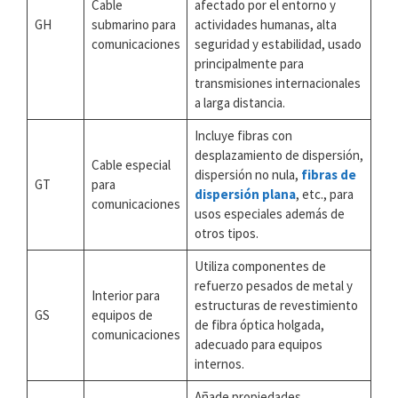
Cable
afectado por el entorno y
GH
submarino para
actividades humanas, alta
comunicaciones
seguridad y estabilidad, usado
principalmente para
transmisiones internacionales
a larga distancia.
Incluye fibras con
desplazamiento de dispersión,
Cable especial
dispersión no nula,
fibras de
GT
para
dispersión plana
, etc., para
comunicaciones
usos especiales además de
otros tipos.
Utiliza componentes de
refuerzo pesados de metal y
Interior para
estructuras de revestimiento
GS
equipos de
de fibra óptica holgada,
comunicaciones
adecuado para equipos
internos.
Añade propiedades