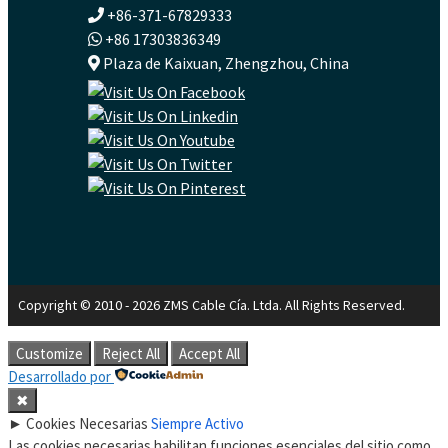
+86-371-67829333
+86 17303836349
Plaza de Kaixuan, Zhengzhou, China
Copyright © 2010 - 2026 ZMS Cable Cía. Ltda. All Rights Reserved.
Customize
Reject All
Accept All
Desarrollado por
✖
►
Cookies Necesarias
Siempre Activo
Las cookies necesarias habilitan funciones esenciales del sitio como