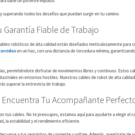
para darle un potente impulso.
y superando todos los desafíos que puedan surgir en tu camino.
 Garantía Fiable de Trabajo
cables robóticos de alta calidad están diseñados meticulosamente para cu
torcidos
en un haz, con una distancia de torcedura mínima, garantizand
das, permitiéndote disfrutar de movimientos libres y continuos. Estos c
ustriales en entornos hostiles. Nuestros cables de robot de alta calida
ás superar la entrevista de trabajo.
o: Encuentra Tu Acompañante Perfect
on tus cables. No te preocupes, estamos aquí para ayudarte a elegir el c
d, la estabilidad y el rendimiento eficiente.
adecuarse a tus requisitos de corriente y voltaje. Además, asegúrate de 