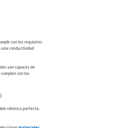
mplir con los requisitos
o una conductividad
ables son capaces de
d cumplen con los
o
able robótico perfecto.
seleccionar
materiales