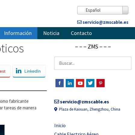
Español
servicio@zmscable.es
Información
Noticia
Contacto
ticos
– – – ZMS – – –
Buscar:
est
LinkedIn
 Como fabricante
servicio@zmscable.es
ar tareas de manera
Plaza de Kaixuan, Zhengzhou, China
Inicio
Cable Electrico Aéreo