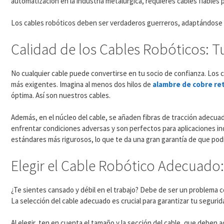
automatización en la industria metalúrgica, requieres cables fiables 
Los cables robóticos deben ser verdaderos guerreros, adaptándose 
Calidad de los Cables Robóticos: Tu
No cualquier cable puede convertirse en tu socio de confianza. Los 
más exigentes. Imagina al menos dos hilos de
alambre de cobre re
óptima. Así son nuestros cables.
Además, en el núcleo del cable, se añaden fibras de tracción adecua
enfrentar condiciones adversas y son perfectos para aplicaciones ind
estándares más rigurosos, lo que te da una gran garantía de que podr
Elegir el Cable Robótico Adecuad
¿Te sientes cansado y débil en el trabajo? Debe de ser un problema c
La selección del cable adecuado es crucial para garantizar tu segurida
Al elegir, ten en cuenta el tamaño y la sección del cable, que deben 