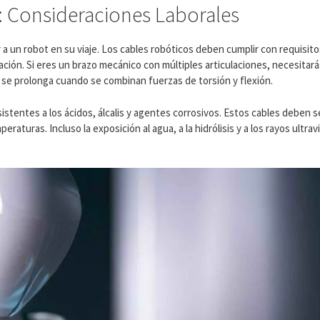
: Consideraciones Laborales
a un robot en su viaje. Los cables robóticos deben cumplir con requisit
cación. Si eres un brazo mecánico con múltiples articulaciones, necesitar
s se prolonga cuando se combinan fuerzas de torsión y flexión.
stentes a los ácidos, álcalis y agentes corrosivos. Estos cables deben s
peraturas. Incluso la exposición al agua, a la hidrólisis y a los rayos ultra