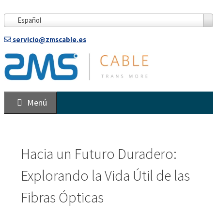
Saltar
al
Español
contenido
servicio@zmscable.es
Menú
Hacia un Futuro Duradero:
Explorando la Vida Útil de las
Fibras Ópticas