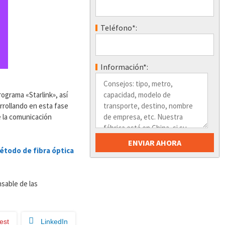
Teléfono*:
Información*:
ograma «Starlink», así
rrollando en esta fase
e la comunicación
étodo de fibra óptica
nsable de las
est
LinkedIn