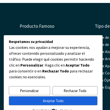
Producto Famoso
Tipo de
Cable Aéreo Electrico
Cable de
Respetamos su privacidad
Cable Subterráneo
Cable de
Las cookies nos ayudan a mejorar su experiencia,
Cable Submarino
Cable Ai
ofrecer contenido personalizado y analizar el
Cable de Alta Tensión
Cable A
tráfico. Puede elegir qué cookies permitir haciendo
clic en
Personalizar
. Haga clic en
Aceptar Todo
Cable ADSS Fibra Óptica
Cable Ap
para consentir o en
Rechazar Todo
para rechazar
Cable OPGW Fibra Óptica
Cable Co
cookies no esenciales.
Herrajes para Fibra Óptica
Fibra Óp
Cable de Luz
Cable Es
Personalizar
Rechazar Todo
Aceptar Todo