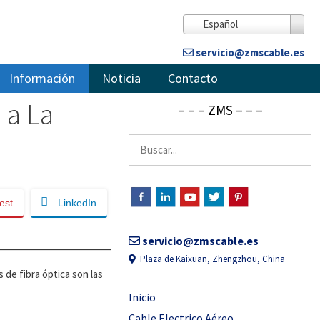
Español
servicio@zmscable.es
Información
Noticia
Contacto
 a La
– – – ZMS – – –
Buscar:
est
LinkedIn
servicio@zmscable.es
Plaza de Kaixuan, Zhengzhou, China
 de fibra óptica son las
Inicio
Cable Electrico Aéreo