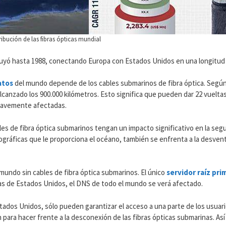
ribución de las fibras ópticas mundial
ruyó hasta 1988, conectando Europa con Estados Unidos en una longitud 
atos
del mundo depende de los cables submarinos de fibra óptica. Según l
lcanzado los 900.000 kilómetros. Esto significa que pueden dar 22 vueltas 
gravemente afectadas.
es de fibra óptica submarinos tengan un impacto significativo en la segu
gráficas que le proporciona el océano, también se enfrenta a la desventa
undo sin cables de fibra óptica submarinos. El único
servidor raíz pri
icas de Estados Unidos, el DNS de todo el mundo se verá afectado.
ados Unidos, sólo pueden garantizar el acceso a una parte de los usuari
ara hacer frente a la desconexión de las fibras ópticas submarinas. Así