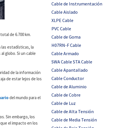
Cable de Instrumentación
Cable Aislado
XLPE Cable
PVC Cable
total de 6.700 km.
Cable de Goma
H07RN-F Cable
as estadísticas, la
Cable Armado
al globo. Si un cable
SWA Cable STA Cable
Cable Apantallado
ridad de la información
Cable Conductor
ja de estar lejos de los
Cable de Aluminio
Cable de Cobre
mario
del mundo para el
Cable de Luz
Cable de Alta Tensión
os. Sin embargo, los
Cable de Media Tensión
 que el impacto en los