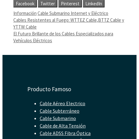
Facebook
Twitter
Pinterest
LinkedIn
Categorías
Etiquetas
Información
Cable Submarino Internet y Eléctrico
Cables Resistentes al Fuego: WTTEZ Cable,BTTZ Cable y
YTTW Cable
El Futuro Brillante de los Cables Especializados para
Vehículos Eléctricos
Producto Famoso
Cable Aéreo Electrico
Cable Subterráneo
Cable Submarino
Cable de Alta Tensión
Cable ADSS Fibra Óptica