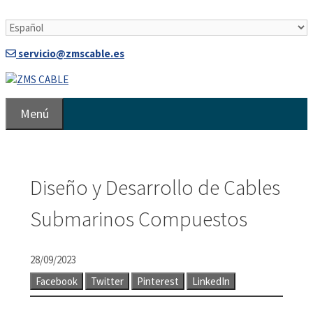
Saltar
al
contenido
servicio@zmscable.es
Menú
Diseño y Desarrollo de Cables
Submarinos Compuestos
28/09/2023
Facebook
Twitter
Pinterest
LinkedIn