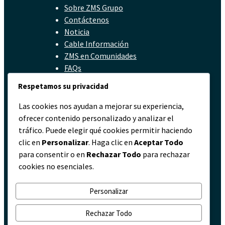
Sobre ZMS Grupo
Contáctenos
Noticia
Cable Información
ZMS en Comunidades
FAQs
Política de Privacidad
Respetamos su privacidad
Contacto
Las cookies nos ayudan a mejorar su experiencia,
ofrecer contenido personalizado y analizar el
servicio@zmscable.es
tráfico. Puede elegir qué cookies permitir haciendo
+86-371-67829333
clic en
Personalizar
. Haga clic en
Aceptar Todo
+86 17303836349
para consentir o en
Rechazar Todo
para rechazar
Plaza de Kaixuan, Zhengzhou, China
cookies no esenciales.
Personalizar
Rechazar Todo