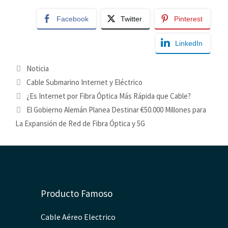
Facebook
Twitter
Pinterest
LinkedIn
Categorías
Noticia
Etiquetas
Cable Submarino Internet y Eléctrico
¿Es Internet por Fibra Óptica Más Rápida que Cable?
El Gobierno Alemán Planea Destinar €50.000 Millones para
La Expansión de Red de Fibra Óptica y 5G
Producto Famoso
Cable Aéreo Electrico