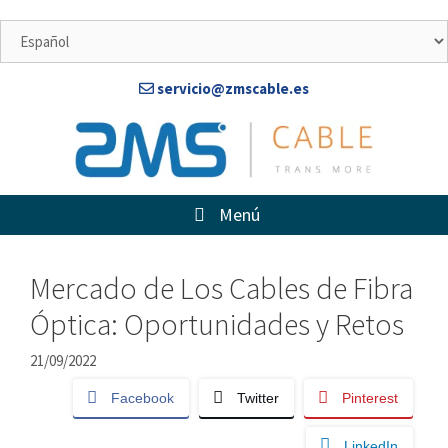
Saltar
al
contenido
servicio@zmscable.es
Menú
Mercado de Los Cables de Fibra
Óptica: Oportunidades y Retos
21/09/2022
Facebook
Twitter
Pinterest
LinkedIn